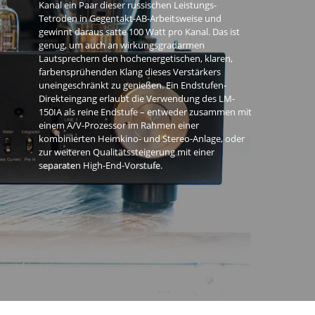
Kanal ein Paar dieser russischen Leistungs-
Tetroden in Gegentakt-AB-Arbeitsweise und
gewinnt daraus satte 100 Watt pro Kanal. Das ist
genug, um auch an wirkungsgradarmen
Lautsprechern den hochenergetischen, klaren,
farbensprühenden Klang dieses Verstärkers
uneingeschränkt zu genießen. Ein Endstufen-
Direkteingang erlaubt die Verwendung des LM-
150IA als reine Endstufe – entweder zusammen mit
einem A/V-Prozessor im Rahmen einer
kombinierten Heimkino- und Stereo-Anlage, oder
zur weiteren Qualitätssteigerung mit einer
separaten High-End-Vorstufe.