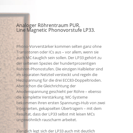
Analoger Röhrentraum PUR.
Line Magnetic Phonovorstufe LP33.
Phono-Vorverstärker kommen selten ganz ohne
Transistoren oder ICs aus – vor allem, wenn sie
auch MC-tauglich sein sollen. Der LP33 gehört zu
der seltenen Spezies der hundertprozentigen
Röhren-Phonostufen. Die einzigen Halbleiter sind
im separaten Netzteil versteckt und regeln die
Heizspannung für die drei ECC83-Doppeltrioden.
Aber schon die Gleichrichtung der
Anodenspannung geschieht per Röhre – ebenso
die komplette Verstärkung. MC-Systeme
bekommen ihren ersten Spannungs-Hub von zwei
integrierten, gekapselten Übertragern – mit dem
Resultat, dass der LP33 selbst mit leisen MCs
ungewöhnlich rauscharm arbeitet.
Klanglich legt sich der LP33 auch mit deutlich