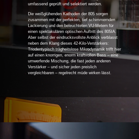
umfassend geprüft und selektiert werden.
Die weißglühenden Kathoden der 805 sorgen
zusammen mit der perfekten, tief schimmernden
Lackierung und den beleuchteten VU-Metern für
einen spektakulären optischen Auftritt des 805IA.
Aber selbst der eindrucksvollste Anblick verblasst
neben dem Klang dieses 42-Kilo-Verstärkers:
Triodentypisch trägheitslose Mikrodynamik trifft hier
auf einen knorrigen, enorm kraftvollen Bass – eine
umwerfende Mischung, die fast jeden anderen
Verstärker – und sicher jeden preislich
vergleichbaren – regelrecht müde wirken lässt.