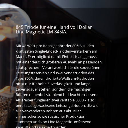
845 Triode für eine Hand voll Dollar
Line Magnetic LM-845IA.
Mit 48 Watt pro Kanal gehört der 805IA zu den
kräftigsten Single-Ended-Triodenverstärkern am
Markt. Er ermöglicht damit Eintakt-Klanggenuss
mit einer deutlich größeren Auswahl an passenden
Lautsprechern. Verantwortlich für die souveränen
Leistungsreserven sind zwei Sendetrioden des
Typs 805A, deren thorierte Wolfram-Kathoden
nicht nur für hohe Zuverlässigkeit und lange
Lebensdauer stehen, sondern die mächtigen
Röhren nebenbei strahlend hell leuchten lassen.
Als Treiber fungieren zwei veritable 300B – also
bereits ausgewachsene Leistungstrioden, die wie
alle verwendeten Röhren aus aktueller
chinesischer sowie russischer Produktion
stammen und von Line Magnetic umfassend
geprüft und selektiert werden.