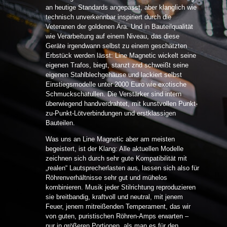
an heutige Standards angepasst, aber klanglich wie
technisch unverkennbar inspiriert durch die
Veteranen der goldenen Ära. Und in Bauteilqualität
wie Verarbeitung auf einem Niveau, das diese
Geräte irgendwann selbst zu einem geschätzten
Erbstück werden lässt: Line Magnetic wickelt seine
eigenen Trafos, biegt, stanzt znd schweißt seine
eigenen Stahlblechgehäuse und lackiert selbst
Einstiegsmodelle unter 2000 Euro wie exotische
Schmuckschatullen. Die Verstärker sind intern
überwiegend handverdrahtet, mit kunstvollen Punkt-
zu-Punkt-Lötverbindungen und erstklassigen
Bauteilen.
Was uns an Line Magnetic aber am meisten
begeistert, ist der Klang: Alle aktuellen Modelle
zeichnen sich durch sehr gute Kompatibilität mit
„realen“ Lautsprecherlasten aus, lassen sich also für
Röhrenverhältnisse sehr gut und mühelos
kombinieren. Musik jeder Stilrichtung reproduzieren
sie breitbandig, kraftvoll und neutral, mit jenem
Feuer, jenem mitreißenden Temperament, das wir
von guten, puristischen Röhren-Amps erwarten –
nur in größeren Portionen, als man es für den