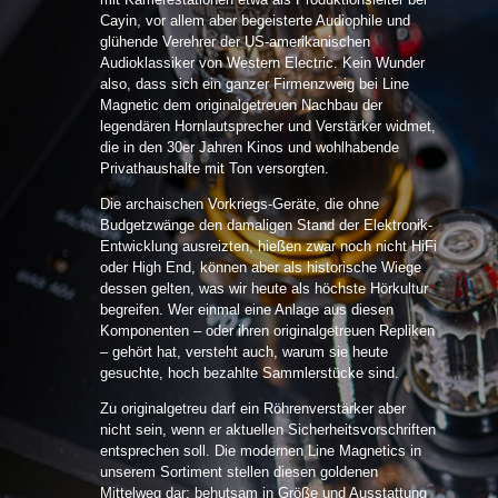
Cayin, vor allem aber begeisterte Audiophile und
glühende Verehrer der US-amerikanischen
Audioklassiker von Western Electric. Kein Wunder
also, dass sich ein ganzer Firmenzweig bei Line
Magnetic dem originalgetreuen Nachbau der
legendären Hornlautsprecher und Verstärker widmet,
die in den 30er Jahren Kinos und wohlhabende
Privathaushalte mit Ton versorgten.
Die archaischen Vorkriegs-Geräte, die ohne
Budgetzwänge den damaligen Stand der Elektronik-
Entwicklung ausreizten, hießen zwar noch nicht HiFi
oder High End, können aber als historische Wiege
dessen gelten, was wir heute als höchste Hörkultur
begreifen. Wer einmal eine Anlage aus diesen
Komponenten – oder ihren originalgetreuen Repliken
– gehört hat, versteht auch, warum sie heute
gesuchte, hoch bezahlte Sammlerstücke sind.
Zu originalgetreu darf ein Röhrenverstärker aber
nicht sein, wenn er aktuellen Sicherheitsvorschriften
entsprechen soll. Die modernen Line Magnetics in
unserem Sortiment stellen diesen goldenen
Mittelweg dar: behutsam in Größe und Ausstattung