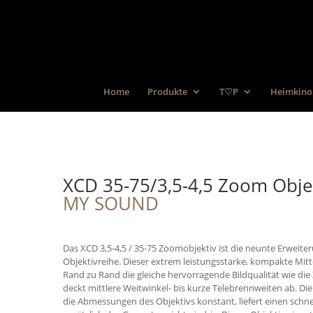
Home
Produkte
T♡P
Heimkino
XCD 35-75/3,5-4,5 Zoom Obje
MY SOUND
Das XCD 3,5-4,5 / 35-75 Zoomobjektiv ist die neunte Erweite
Objektivreihe. Dieser extrem leistungsstarke, kompakte Mitt
Rand zu Rand die gleiche hervorragende Bildqualität wie di
deckt mittlere Weitwinkel- bis kurze Telebrennweiten ab. Die
die Abmessungen des Objektivs konstant, liefert einen schn