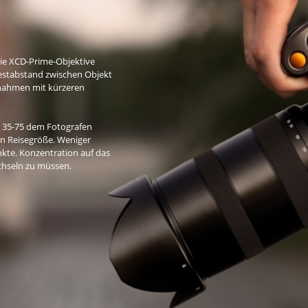
die XCD-Prime-Objektive
estabstand zwischen Objekt
fnahmen mit kürzeren
D 35-75 dem Fotografen
in Reisegröße. Weniger
kte. Konzentration auf das
chseln zu müssen.