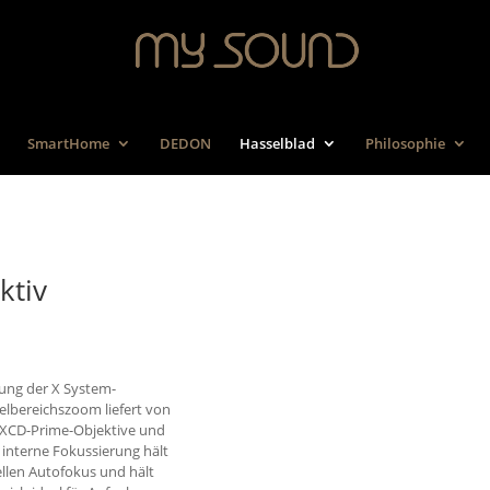
SmartHome
DEDON
Hasselblad
Philosophie
ktiv
rung der X System-
elbereichszoom liefert von
e XCD-Prime-Objektive und
 interne Fokussierung hält
ellen Autofokus und hält