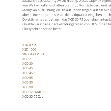
zusätzlich das Gesamtgewicht niedrig. Dieses Objektiv eigne
von Weitwinkellandschaften bis hin zu Porträtbildern und ist 
Menge an Ausrüstung, die sie auf Reisen tragen, auf ein M
aber keine Kompromisse bei der Bildqualität eingehen möch
Objektivreihe verfügt auch das XCD 35-75 über einen integri
Objektivverschluss, der Belichtungszeiten von 68 Minuten bi
Blitzsynchronisation bietet.
X1D II 50C
X2D 100C
907X & CFV 50C
XCD 21
XCD 30
XCD 45
XCD 45P
XCD 65
XCD 80
XCD 90
XCD 120 Macro
XCD 35-75 Zoom