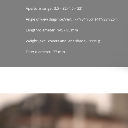
Aperture range : 3,5 – 32 (4,5 – 32)
Angle of view diag/hor/vert : 77°/64°/50° (41°/33°/25°)
Length/diameter : 145 / 85 mm
Weight (excl. covers and lens shade) : 1115 g
Filter diameter : 77 mm