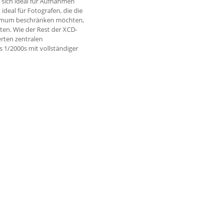
t sich ideal für Aufnahmen
ideal für Fotografen, die die
inimum beschränken möchten,
ten. Wie der Rest der XCD-
erten zentralen
s 1/2000s mit vollständiger