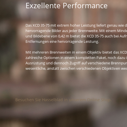
Exzellente Performance
Das XCD 35-75 mit extrem hoher Leistung liefert genau wie 
hervorragende Bilder aus jeder Brennweite. Mit einem Mind
und Bildebene von 0,42 m bietet die XCD 35-75 auch bei Au
Entfernungen eine hervorragende Leistung.
Mit mehreren Brennweiten in einem Objektiv bietet das XC
zahlreiche Optionen in einem kompletten Paket, noch dazu 
Ausrüstung und dennoch Zugriff auf verschiedene Brennpun
wesentliche, anstatt zwischen verschiedenen Objektiven we
Besuchen Sie Hasselblad in unserem Online Shop.