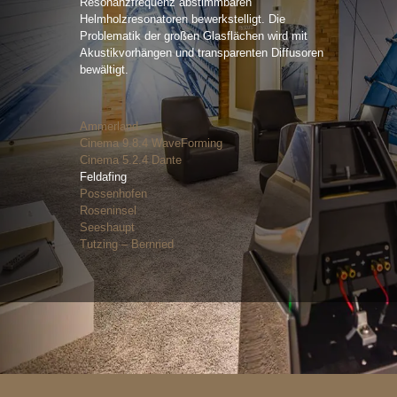
Resonanzfrequenz abstimmbaren
Helmholzresonatoren bewerkstelligt. Die
Problematik der großen Glasflächen wird mit
Akustikvorhängen und transparenten Diffusoren
bewältigt.
Ammerland
Cinema 9.8.4 WaveForming
Cinema 5.2.4 Dante
Feldafing
Possenhofen
Roseninsel
Seeshaupt
Tutzing – Bernried