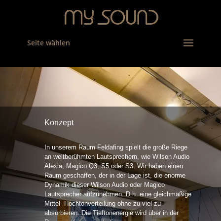
Seite wählen
Konzept
In unserem Raum Feldafing spielt die große Riege
an weltberühmten Lautsprechern, wie Wilson Audio
Alexia, Magico Q3, S5 oder S3. Wir haben einen
Raum geschaffen, der in der Lage ist, die enorme
Dynamik dieser Wilson Audio oder Magico
Lautsprecher aufzunehmen. D.h. eine gleichmäßige
Mittel- Hochtonverteilung ohne zu viel zu
absorbieren. Die Tieftonenergie wird über in der