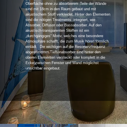
Oberfläche ohne zu absorbieren. Teile der Wände
sind mit 18cm in den Raum gebaut und mit
akustischem Stoff verkleidet. Hinter den Elementen
sind die nötigen Treatments integriert, wie
Absorber, Diffusor oder Bassabsorber. Auf den
akustisch-transparenten Stoffen ist ein
„durchgängiges“ Motiv, welches eine besondere
Atmosphäre schafft, die zum Musik hören förmlich
einlädt. Die wichtigen auf die Resonanzfrequenz
abgestimmten Tieftonabsorber sind hinter den
oberen Elementen versteckt oder komplett in die
Ecke zwischen Fenster und Wand möglichst
unsichtbar eingebaut.