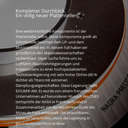
Kompletter Durchblick.
Ein völlig neuer Plattenteller.
Eine weitere kritische Komponente ist der
Plattenteller selbst. Diese Komponente greift als
Schnittstelle zwischen dem LP- und dem
Motorantrieb ein. In diesem Fall haben wir
gründlich in den Materialwissenschaften
recherchiert. Diese Suche führte uns zu
Luftfahrt-/Raumfahrtlegierungen und
insbesondere zu einer hochspezialisierten
Nichteisenlegierung mit sehr hoher Dichte (60 %
dichter als Titan) mit extremen
Dämpfungseigenschaften. Diese Legierung heißt
EXIUM® AM. Es wurde von einem französischen
Unternehmen auf besonderen Wunsch des CNES
(entspricht der NASA in Frankreich) und in
Zusammenarbeit mit der berühmten Ecole des
Mines de Paris entwickelt. Um brauchbares
Material herzustellen, muss die Legierung in
geschmolzener Form in einer