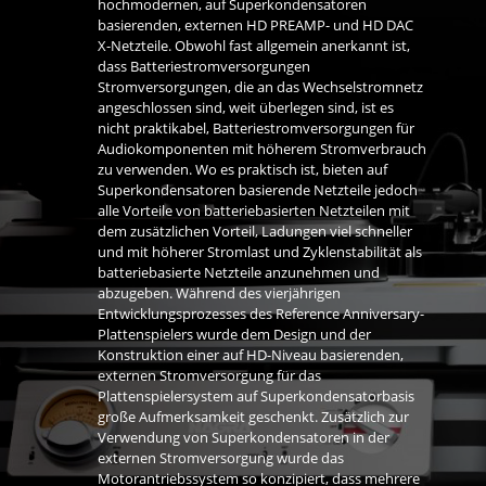
hochmodernen, auf Superkondensatoren
basierenden, externen HD PREAMP- und HD DAC
X-Netzteile. Obwohl fast allgemein anerkannt ist,
dass Batteriestromversorgungen
Stromversorgungen, die an das Wechselstromnetz
angeschlossen sind, weit überlegen sind, ist es
nicht praktikabel, Batteriestromversorgungen für
Audiokomponenten mit höherem Stromverbrauch
zu verwenden. Wo es praktisch ist, bieten auf
Superkondensatoren basierende Netzteile jedoch
alle Vorteile von batteriebasierten Netzteilen mit
dem zusätzlichen Vorteil, Ladungen viel schneller
und mit höherer Stromlast und Zyklenstabilität als
batteriebasierte Netzteile anzunehmen und
abzugeben. Während des vierjährigen
Entwicklungsprozesses des Reference Anniversary-
Plattenspielers wurde dem Design und der
Konstruktion einer auf HD-Niveau basierenden,
externen Stromversorgung für das
Plattenspielersystem auf Superkondensatorbasis
große Aufmerksamkeit geschenkt. Zusätzlich zur
Verwendung von Superkondensatoren in der
externen Stromversorgung wurde das
Motorantriebssystem so konzipiert, dass mehrere