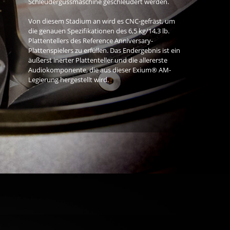
Schleudergussmaschine geschleudert werden.
Von diesem Stadium an wird es CNC-gefräst, um
die genauen Spezifikationen des 6,5 kg/14,3 lb.
Plattentellers des Reference Anniversary-
Plattenspielers zu erfüllen. Das Endergebnis ist ein
äußerst inerter Plattenteller und die allererste
Audiokomponente, die aus dieser Exium® AM-
Legierung hergestellt wird.