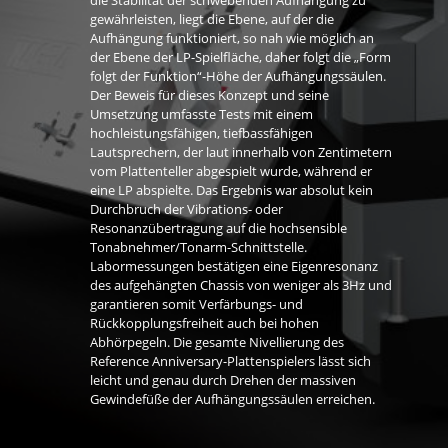
die Stabilität der schwebenden Aufhängung zu
gewährleisten, liegt die Ebene, auf der die
Aufhängung funktioniert, so nah wie möglich an
der Ebene der LP-Spielfläche, daher folgt die „Form
folgt der Funktion“-Höhe der Aufhängungssäulen.
Der Beweis für dieses Konzept und seine
Umsetzung umfasste Tests mit einem
hochleistungsfähigen, tiefbassfähigen
Lautsprechern, der laut innerhalb von Zentimetern
vom Plattenteller abgespielt wurde, während er
eine LP abspielte. Das Ergebnis war absolut kein
Durchbruch der Vibrations- oder
Resonanzübertragung auf die hochsensible
Tonabnehmer/Tonarm-Schnittstelle.
Labormessungen bestätigen eine Eigenresonanz
des aufgehängten Chassis von weniger als 3Hz und
garantieren somit Verfärbungs- und
Rückkopplungsfreiheit auch bei hohen
Abhörpegeln. Die gesamte Nivellierung des
Reference Anniversary-Plattenspielers lässt sich
leicht und genau durch Drehen der massiven
Gewindefüße der Aufhängungssäulen erreichen.