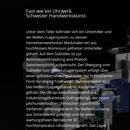
Fast wie ein Uhrwerk.
Schweizer Handwerkskunst.
Unter dem Teller befindet sich ein Unterteller und
ein Wellen-/Lagersystem, zu dessen
bemerkenswertesten Merkmalen ein aus
hochfestem Aluminium gefräster Unterteller
gehört. Auf dem Subteller ist zur
Resonanzentkopplung eine Phenol-
Zwischenschicht aufgebracht. Der Übergang vom
Subteller zum Wellen-/Lagersystem erfolgt über
einen gefrästen Messingadapter, der in montierter
Form für engste Toleranzen nachbearbeitet wird.
Das Wellen-/Lagergehäuse ist aus Sphäroguss
gefräst. Die Ultrapräzisionswelle wird aus
induktionsgehärtetem Stahl gefertigt, der einem
jahrhundertealten Uhrmacher-Superfinish-
Verfahren unterzogen wird. Die Wellenbuchse ist
aus Sinterbronze gefertigt und für einen
wartungsfreien Betrieb mit Öl
hochtemperatur-/druckimprägniert. Das Lager