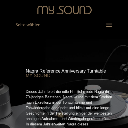
Seite wählen
Nagra Reference Anniversary Turntable
MY SOUND
Dieses Jahr feiert die edle Hifi Schmiede Nagra ihr
70-jähriges Bestehen. Nagra wurde mit dem Streben
nach Exzellenz in der Tonaufnahme und
Tonwiedergabe gegründet und blickt auf eine lange
Geschichte in der Herstellung einiger der weltbesten
analogen Aufnahme- und Wiedergabegeräte zurück.
In diesem Jahr erweitert Nagra dieses