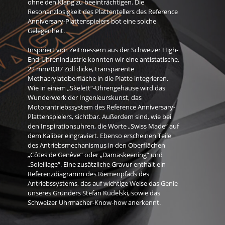
ohne den Klang zu beeinträchtigen. Die
Resonanzlosigkeit des Plattentellers des Reference
Anniversary-Plattenspielers bot eine solche
Gelegenheit.
Inspiriert von Zeitmessern aus der Schweizer High-
End-Uhrenindustrie konnten wir eine antistatische,
22 mm/0,87 Zoll dicke, transparente
Methacrylatoberfläche in die Platte integrieren.
Wie in einem „Skelett“-Uhrengehäuse wird das
Wunderwerk der Ingenieurskunst, das
Motorantriebssystem des Reference Anniversary-
Plattenspielers, sichtbar. Außerdem sind, wie bei
den Inspirationsuhren, die Worte „Swiss Made“ auf
dem Kaliber eingraviert. Ebenso erscheinen Teile
des Antriebsmechanismus in den Oberflächen
„Côtes de Genève“ oder „Damaskeening“ und
„Soleillage“. Eine zusätzliche Gravur enthält ein
Referenzdiagramm des Riemenpfads des
Antriebssystems, das auf wichtige Weise das Genie
unseres Gründers Stefan Kudelski, sowie das
Schweizer Uhrmacher-Know-how anerkennt.