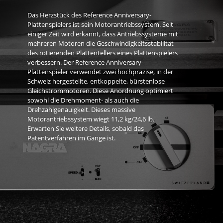
Das Herzstück des Reference Anniversary-
Plattenspielers ist sein Motorantriebssystem. Seit
einiger Zeit wird erkannt, dass Antriebssysteme mit
mehreren Motoren die Geschwindigkeitsstabilität
des rotierenden Plattentellers eines Plattenspielers
verbessern. Der Reference Anniversary-
Plattenspieler verwendet zwei hochpräzise, in der
Schweiz hergestellte, entkoppelte, bürstenlose
Gleichstrommotoren. Diese Anordnung optimiert
sowohl die Drehmoment- als auch die
Drehzahlgenauigkeit. Dieses massive
Motorantriebssystem wiegt 11,2 kg/24,6 lb.
Erwarten Sie weitere Details, sobald das
Patentverfahren im Gange ist.