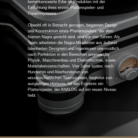
bemerkenswerte Erbe an Produkten mit der
Einführung ihres ersten Plattenspieler- und
Tonarmsystems.
Obwohl oft in Betracht gezogen, begannen Design
und Konstruktion eines Plattenspielers, der dem
Namen Nagra gerecht wird, erst vor vier Jahren. Als
Team arbeiteten die Nagra-Mitarbeiter aus äußerst
talentierten Designern und Ingenieuren unermüdlich
nach Perfektion in den Bereichen angewandte
Physik, Maschinenbau und Elektrotechnik, sowie
Materialwissenschaften. Vier Jahre später, nach
Hunderten und Aberhunderten von
wissenschaftlichen Teamstunden, begleitet von
ausgiebigen Hörtests, ist das Ergebnis ein
Plattenspieler, der ANALOG auf ein neues Niveau
hebt.