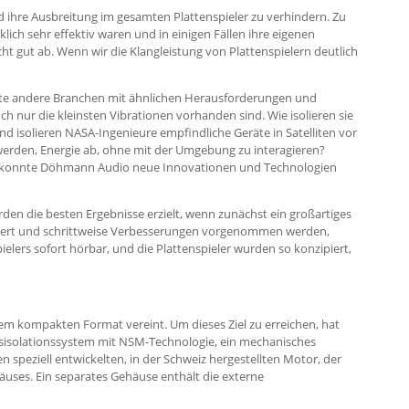
 ihre Ausbreitung im gesamten Plattenspieler zu verhindern. Zu
klich sehr effektiv waren und in einigen Fällen ihre eigenen
t gut ab. Wenn wir die Klangleistung von Plattenspielern deutlich
hte andere Branchen mit ähnlichen Herausforderungen und
h nur die kleinsten Vibrationen vorhanden sind. Wie isolieren sie
d isolieren NASA-Ingenieure empfindliche Geräte in Satelliten vor
erden, Energie ab, ohne mit der Umgebung zu interagieren?
, konnte Döhmann Audio neue Innovationen und Technologien
den die besten Ergebnisse erzielt, wenn zunächst ein großartiges
eändert und schrittweise Verbesserungen vorgenommen werden,
elers sofort hörbar, und die Plattenspieler wurden so konzipiert,
em kompakten Format vereint. Um dieses Ziel zu erreichen, hat
onsisolationssystem mit NSM-Technologie, ein mechanisches
eziell entwickelten, in der Schweiz hergestellten Motor, der
uses. Ein separates Gehäuse enthält die externe