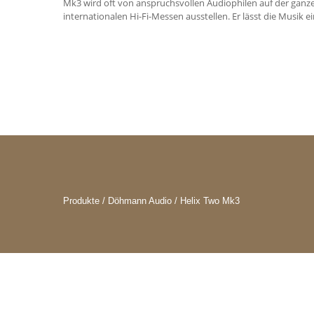
Mk3 wird oft von anspruchsvollen Audiophilen auf der ganzen
internationalen Hi-Fi-Messen ausstellen. Er lässt die Musik e
Produkte / Döhmann Audio / Helix Two Mk3