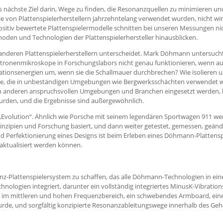
ächste Ziel darin, Wege zu finden, die Resonanzquellen zu minimieren und
die von Plattenspielerherstellern jahrzehntelang verwendet wurden, nicht wir
sitiv bewertete Plattenspielermodelle schnitten bei unseren Messungen nich
hoden und Technologien der Plattenspielerhersteller hinausblicken.
 anderen Plattenspielerherstellern unterscheidet. Mark Döhmann untersuc
ektronenmikroskope in Forschungslabors nicht genau funktionieren, wenn auc
ationsenergien um, wenn sie die Schallmauer durchbrechen? Wie isolieren un
räte, die in unbeständigen Umgebungen wie Bergwerksschächten verwendet w
 in anderen anspruchsvollen Umgebungen und Branchen eingesetzt werden
wurden, und die Ergebnisse sind außergewöhnlich.
 „Evolution“. Ähnlich wie Porsche mit seinem legendären Sportwagen 911 wer
n Prinzipien und Forschung basiert, und dann weiter getestet, gemessen, g
d Perfektionierung eines Designs ist beim Erleben eines Döhmann-Plattenspi
n aktualisiert werden können.
enz-Plattenspielersystem zu schaffen, das alle Döhmann-Technologien in ein
ologien integriert, darunter ein vollständig integriertes MinusK-Vibrati
 mittleren und hohen Frequenzbereich, ein schwebendes Armboard, einen sp
de, und sorgfältig konzipierte Resonanzableitungswege innerhalb des Gehä