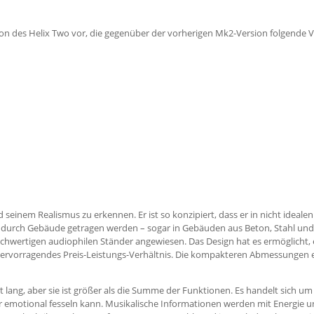
n des Helix Two vor, die gegenüber der vorherigen Mk2-Version folgende 
nd seinem Realismus zu erkennen. Er ist so konzipiert, dass er in nicht id
urch Gebäude getragen werden – sogar in Gebäuden aus Beton, Stahl und Zi
chwertigen audiophilen Ständer angewiesen. Das Design hat es ermöglicht, ei
n hervorragendes Preis-Leistungs-Verhältnis. Die kompakteren Abmessungen
t lang, aber sie ist größer als die Summe der Funktionen. Es handelt sich um
 emotional fesseln kann. Musikalische Informationen werden mit Energie und 