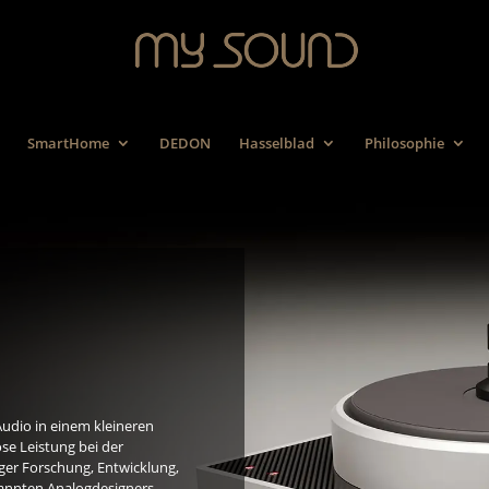
SmartHome
DEDON
Hasselblad
Philosophie
udio in einem kleineren
se Leistung bei der
iger Forschung, Entwicklung,
annten Analogdesigners