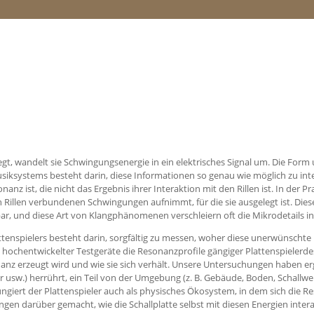
wegt, wandelt sie Schwingungsenergie in ein elektrisches Signal um. Die For
iksystems besteht darin, diese Informationen so genau wie möglich zu inte
z ist, die nicht das Ergebnis ihrer Interaktion mit den Rillen ist. In der Pr
en Rillen verbundenen Schwingungen aufnimmt, für die sie ausgelegt ist. Die
, und diese Art von Klangphänomenen verschleiern oft die Mikrodetails i
attenspielers besteht darin, sorgfältig zu messen, woher diese unerwünscht
 hochentwickelter Testgeräte die Resonanzprofile gängiger Plattenspielerde
nz erzeugt wird und wie sie sich verhält. Unsere Untersuchungen haben er
er usw.) herrührt, ein Teil von der Umgebung (z. B. Gebäude, Boden, Schallwel
ngiert der Plattenspieler auch als physisches Ökosystem, in dem sich die R
en darüber gemacht, wie die Schallplatte selbst mit diesen Energien intera