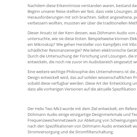
Nachdem diese Erkenntnisse verstanden waren, bestand das n
Beginn unserer Reise stellten wir fest, dass viele Lösungen, 
Herausforderungen mit sich brachten. Selbst angesehene, po
verbessern wollten, mussten wir über die traditionellen Met
Dieser Ansatz ist der Kern dessen, was Döhmann Audio von
untersuchte, wie sie diese lösten. Beispielsweise können El
ein Mikroskop? Wie gehen Hersteller von Kampfjets mit Vibr
schädlicher Resonanzenergie? Wie leiten elektronische Ge
Durch die Untersuchung der Forschung und Lösungen, die
entwickeln, die noch nie zuvor im Audiobereich eingesetzt 
Eine weitere wichtige Philosophie des Unternehmens ist die
Design entwickelt wird, das auf soliden wissenschaftliche
sobald diese verfügbar werden. Diese Art der Entwicklung un
dass alle vorherigen Versionen auf die aktuelle Spezifikatio
Der Helix Two Mk3 wurde mit dem Ziel entwickelt, ein Refer
Döhmann Audio einige einzigartige Designmerkmale und Techn
Frequenzweichennetzwerk zur Ableitung von Schwingungen im
nach den Spezifikationen von Döhmann Audio entwickelt wur
Stromversorgung und die Stromfilterschaltung.