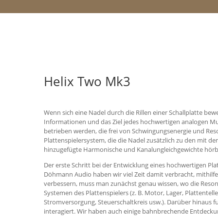
Helix Two Mk3
Wenn sich eine Nadel durch die Rillen einer Schallplatte be
Informationen und das Ziel jedes hochwertigen analogen Mus
betrieben werden, die frei von Schwingungsenergie und Resonan
Plattenspielersystem, die die Nadel zusätzlich zu den mit d
hinzugefügte Harmonische und Kanalungleichgewichte hörbar
Der erste Schritt bei der Entwicklung eines hochwertigen Pl
Döhmann Audio haben wir viel Zeit damit verbracht, mithilfe
verbessern, muss man zunächst genau wissen, wo die Resona
Systemen des Plattenspielers (z. B. Motor, Lager, Plattentell
Stromversorgung, Steuerschaltkreis usw.). Darüber hinaus fu
interagiert. Wir haben auch einige bahnbrechende Entdeckung