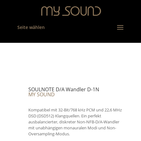
Seite wählen
SOULNOTE D/A Wandler D-1N
MY SOUND
Kompatibel mit 32-Bit/768 kHz PCM und 22,6 MHz
DSD (DSD512) Klangquellen. Ein perfekt
ausbalancierter, diskreter Non-NFB-D/A-Wandler
mit unabhängigen monauralen Modi und Non-
Oversampling-Modus.