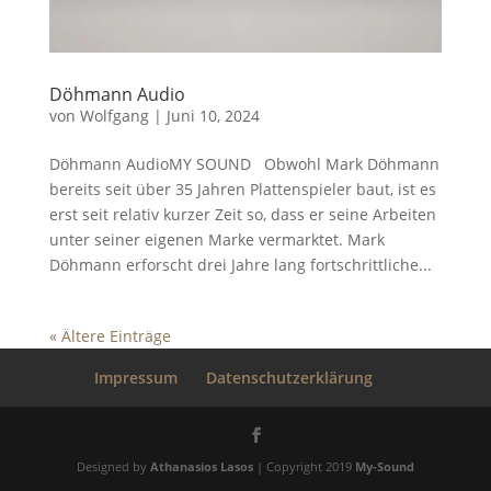
Döhmann Audio
von
Wolfgang
|
Juni 10, 2024
Döhmann AudioMY SOUND Obwohl Mark Döhmann
bereits seit über 35 Jahren Plattenspieler baut, ist es
erst seit relativ kurzer Zeit so, dass er seine Arbeiten
unter seiner eigenen Marke vermarktet. Mark
Döhmann erforscht drei Jahre lang fortschrittliche...
« Ältere Einträge
Impressum
Datenschutzerklärung
Designed by
Athanasios Lasos
| Copyright 2019
My-Sound