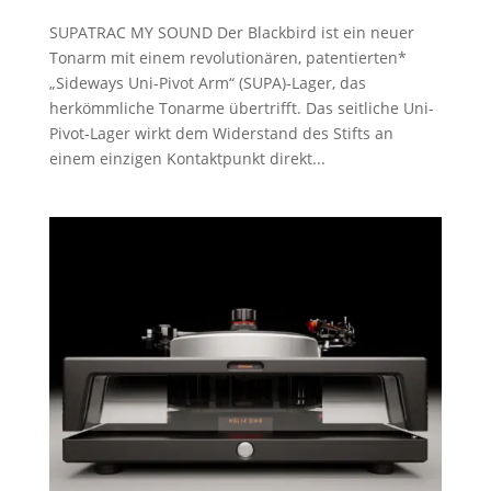
SUPATRAC MY SOUND Der Blackbird ist ein neuer
Tonarm mit einem revolutionären, patentierten*
„Sideways Uni-Pivot Arm“ (SUPA)-Lager, das
herkömmliche Tonarme übertrifft. Das seitliche Uni-
Pivot-Lager wirkt dem Widerstand des Stifts an
einem einzigen Kontaktpunkt direkt...