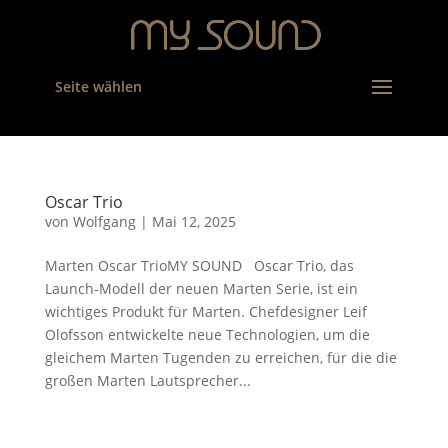
Seite wählen
Oscar Trio
von
Wolfgang
|
Mai 12, 2025
Marten Oscar TrioMY SOUND Oscar Trio, das
Launch-Modell der neuen Marten Serie, ist ein
wichtiges Produkt für Marten. Chefdesigner Leif
Olofsson entwickelte neue Technologien, um die
gleichem Marten Tugenden zu erreichen, für die die
großen Marten Lautsprecher...