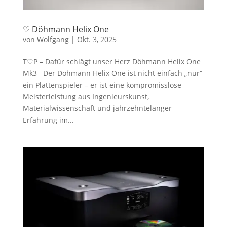
♡ Döhmann Helix One
von
Wolfgang
|
Okt. 3, 2025
T♡P – Dafür schlägt unser Herz Döhmann Helix One
Mk3 Der Döhmann Helix One ist nicht einfach „nur“
ein Plattenspieler – er ist eine kompromisslose
Meisterleistung aus Ingenieurskunst,
Materialwissenschaft und jahrzehntelanger
Erfahrung im...