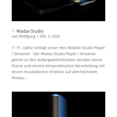
♡ Wadax Studio
von
Wolfgang
|
Okt. 3, 2025
T♡P – Dafür schlägt unser Herz WADAX Studio Player
/ Streamer Der Wadax Studio Player / Streamer
gehört zu den außergewöhnlichsten Geräten seiner
Klasse und vereint kompromisslose Verarbeitung mit
einem musikalischen Erlebnis auf allerhöchstem
Niveau....