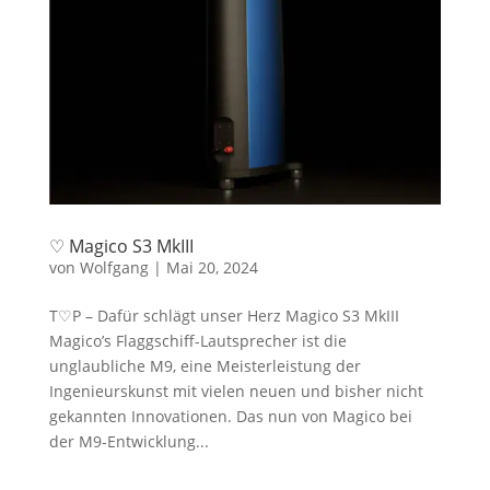
♡ Magico S3 MkIII
von
Wolfgang
|
Mai 20, 2024
T♡P – Dafür schlägt unser Herz Magico S3 MkIII
Magico’s Flaggschiff-Lautsprecher ist die
unglaubliche M9, eine Meisterleistung der
Ingenieurskunst mit vielen neuen und bisher nicht
gekannten Innovationen. Das nun von Magico bei
der M9-Entwicklung...