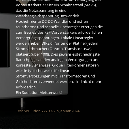
Vorverstärkers 727 ist ein Schaltnetzteil (SMPS),
das die Netzspannung in eine
Zwischengleichspannung umwandelt.
Hocheffiziente DC-DC-Wandler und extrem
rauscharme und schnelle Linearregler erzeugen die
zum Betrieb des 727-Vorverstärkers erforderlichen
Versorgungsspannungen. Lokale Linearregler
werden neben DIREKT (unter der Platine!) jedem
Stromverbraucher (OpAmp, Transistor usw.)
platziert (über 100!). Dies gewährleistet niedrigste
Rauschpegel an den analogen Versorgungen und
kürzeste Signalwege. Große Filterkondensatoren,
wie sie typischerweise für lineare
Stromversorgungen mit Transformatoren und
Gleichrichtern verwendet werden, sind nicht mehr
erforderlich.
Ein Soulution Meisterwerk!
Test Soulution 727 TAS in Januar 2024