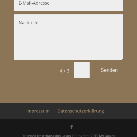
=
Senden
4 + 3
Impressum
Datenschutzerklärung
Designed by
Athanasios Lasos
| Copyright 2019
My-Sound