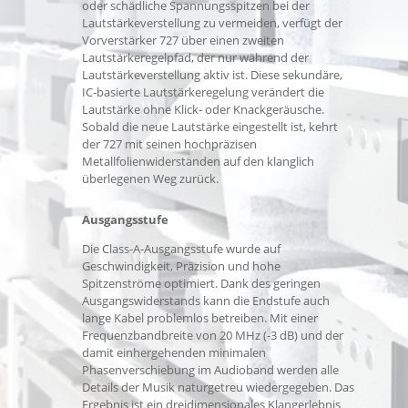
oder schädliche Spannungsspitzen bei der
Lautstärkeverstellung zu vermeiden, verfügt der
Vorverstärker 727 über einen zweiten
Lautstärkeregelpfad, der nur während der
Lautstärkeverstellung aktiv ist. Diese sekundäre,
IC-basierte Lautstärkeregelung verändert die
Lautstärke ohne Klick- oder Knackgeräusche.
Sobald die neue Lautstärke eingestellt ist, kehrt
der 727 mit seinen hochpräzisen
Metallfolienwiderständen auf den klanglich
überlegenen Weg zurück.
Ausgangsstufe
Die Class-A-Ausgangsstufe wurde auf
Geschwindigkeit, Präzision und hohe
Spitzenströme optimiert. Dank des geringen
Ausgangswiderstands kann die Endstufe auch
lange Kabel problemlos betreiben. Mit einer
Frequenzbandbreite von 20 MHz (-3 dB) und der
damit einhergehenden minimalen
Phasenverschiebung im Audioband werden alle
Details der Musik naturgetreu wiedergegeben. Das
Ergebnis ist ein dreidimensionales Klangerlebnis