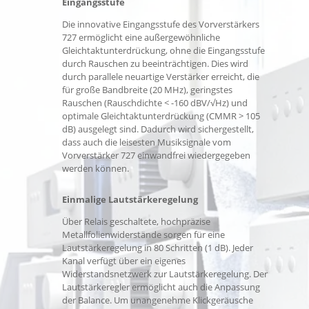
Eingangsstufe
Die innovative Eingangsstufe des Vorverstärkers
727 ermöglicht eine außergewöhnliche
Gleichtaktunterdrückung, ohne die Eingangsstufe
durch Rauschen zu beeinträchtigen. Dies wird
durch parallele neuartige Verstärker erreicht, die
für große Bandbreite (20 MHz), geringstes
Rauschen (Rauschdichte < -160 dBV/√Hz) und
optimale Gleichtaktunterdrückung (CMMR > 105
dB) ausgelegt sind. Dadurch wird sichergestellt,
dass auch die leisesten Musiksignale vom
Vorverstärker 727 einwandfrei wiedergegeben
werden können.
Einmalige Lautstärkeregelung
Über Relais geschaltete, hochpräzise
Metallfolienwiderstände sorgen für eine
Lautstärkeregelung in 80 Schritten (1 dB). Jeder
Kanal verfügt über ein eigenes
Widerstandsnetzwerk zur Lautstärkeregelung. Der
Lautstärkeregler ermöglicht auch die Anpassung
der Balance. Um unangenehme Klickgeräusche