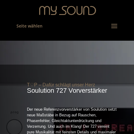
Seite wählen
T♡P – Dafür schlägt unser Herz
Soulution 727 Vorverstärker
Der neue Referenzvorverstärker von Soulution setzt
neue Maßstäbe in Bezug auf Rauschen,
Phasenfehler, Gleichtaktunterdrückung und
Verzerrung. Und auch im Klang! Der 727 vereint
pure Musikalität mit feinsten Details und maximaler